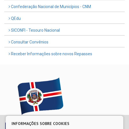
Confederação Nacional de Municípios - CNM
QEdu
SICONFI - Tesouro Nacional
Consultar Convênios
Receber Informações sobre novos Repasses
© Copyright 2026 Prefeitura Municipal de Escada | Todos os
INFORMAÇÕES SOBRE COOKIES
direitos reservados