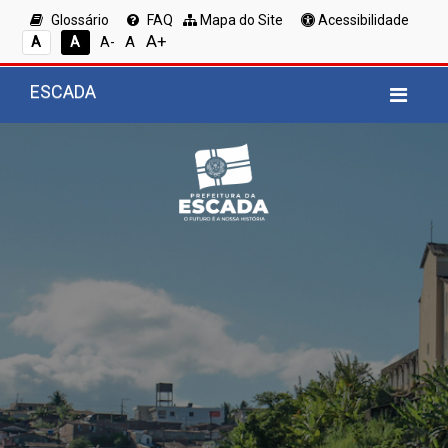
Glossário
FAQ
Mapa do Site
Acessibilidade
A+
A
A
A
A-
ESCADA