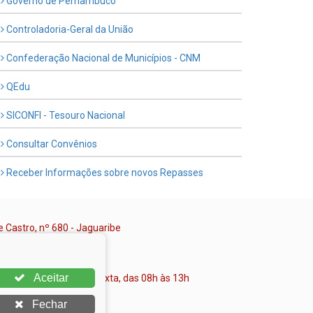
Governo de Pernambuco
Controladoria-Geral da União
Confederação Nacional de Municípios - CNM
QEdu
SICONFI - Tesouro Nacional
Consultar Convênios
Receber Informações sobre novos Repasses
e Castro, nº 680 - Jaguaribe
 (81) 3534-1400
/0001-80
Aceitar
onamento: Segunda a Sexta, das 08h às 13h
Fechar