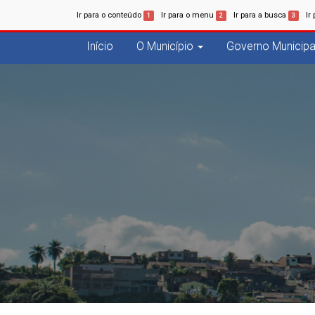
Ir para o conteúdo
Ir para o menu
Ir para a busca
Ir
1
2
3
Início
O Município
Governo Municipa