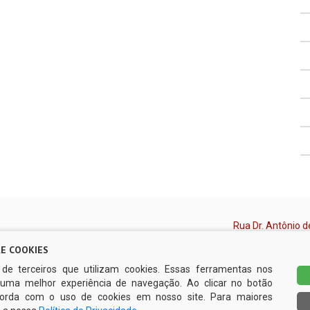
Rua Dr. Antônio d
CEP 55.500-000 |
E COOKIES
L DE ESCADA
CNPJ 11.294.303
s de terceiros que utilizam cookies. Essas ferramentas nos
AÇÃO AO CIDADÃO
Horário de Funci
uma melhor experiência de navegação. Ao clicar no botão
ncorda com o uso de cookies em nosso site. Para maiores