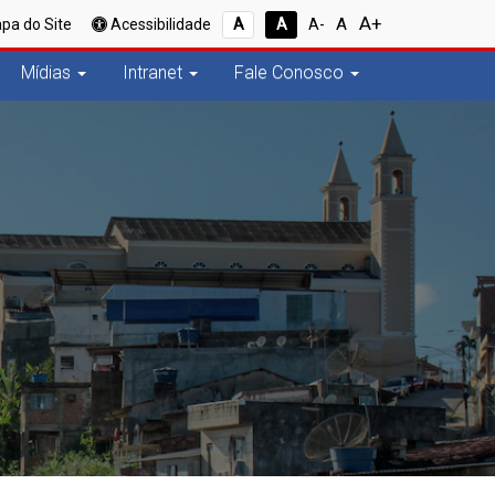
A+
A
pa do Site
Acessibilidade
A
A
A-
Mídias
Intranet
Fale Conosco