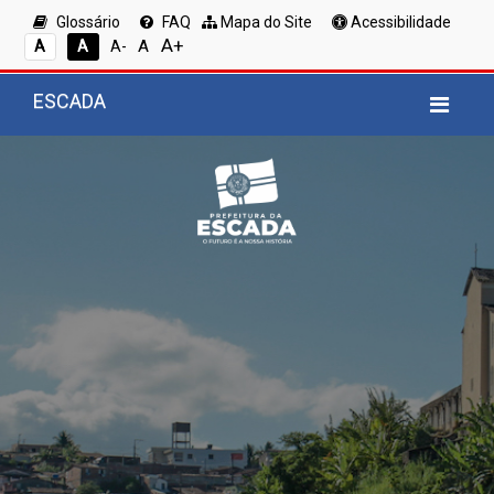
Glossário
FAQ
Mapa do Site
Acessibilidade
A+
A
A
A
A-
ESCADA