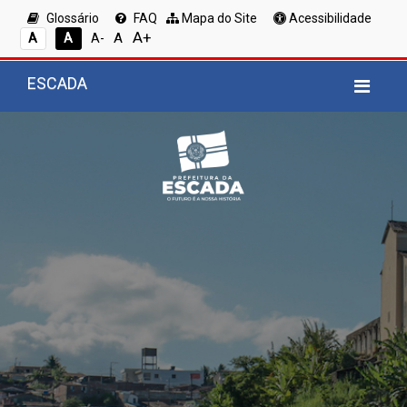
Glossário
FAQ
Mapa do Site
Acessibilidade
A+
A
A
A
A-
ESCADA