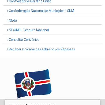
Controladoria-Geral da União
Confederação Nacional de Municípios - CNM
QEdu
SICONFI - Tesouro Nacional
Consultar Convênios
Receber Informações sobre novos Repasses
© Copyright 2026 Prefeitura Municipal de Escada | Todos os