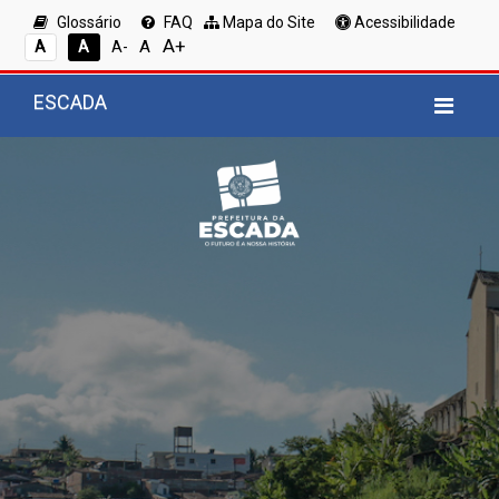
Glossário
FAQ
Mapa do Site
Acessibilidade
A+
A
A
A
A-
ESCADA