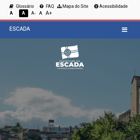
Glossário
FAQ
Mapa do Site
Acessibilidade
A+
A
A
A
A-
ESCADA