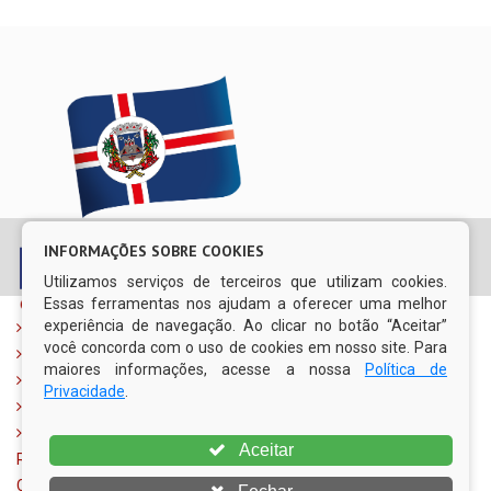
© Copyright 2026 Prefeitura Municipal de Escada | Todos os
INFORMAÇÕES SOBRE COOKIES
direitos reservados
Utilizamos serviços de terceiros que utilizam cookies.
Essas ferramentas nos ajudam a oferecer uma melhor
experiência de navegação. Ao clicar no botão “Aceitar”
PREFEITA
você concorda com o uso de cookies em nosso site. Para
VICE-PREFEITO
maiores informações, acesse a nossa
Política de
OUVIDORIA MUNICIPAL DE ESCADA
Privacidade
.
SERVIÇO DE INFORMAÇÃO AO CIDADÃO
SECRETARIAS
Aceitar
Rua Dr. Antônio de Castro, nº 680 - Jaguaribe
CEP 55.500-000 | (81) 3534-1400